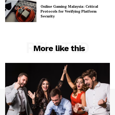
Online Gaming Malaysia: Critical
Protocols for Verifying Platform
Security
RELATED
More like this