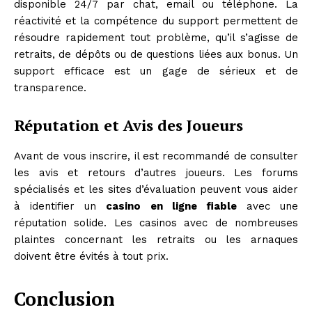
disponible 24/7 par chat, email ou téléphone. La
réactivité et la compétence du support permettent de
résoudre rapidement tout problème, qu’il s’agisse de
retraits, de dépôts ou de questions liées aux bonus. Un
support efficace est un gage de sérieux et de
transparence.
Réputation et Avis des Joueurs
Avant de vous inscrire, il est recommandé de consulter
les avis et retours d’autres joueurs. Les forums
spécialisés et les sites d’évaluation peuvent vous aider
à identifier un
casino en ligne fiable
avec une
réputation solide. Les casinos avec de nombreuses
plaintes concernant les retraits ou les arnaques
doivent être évités à tout prix.
Conclusion