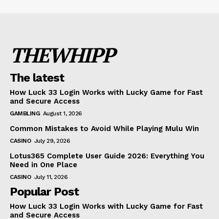
THEWHIPP
The latest
How Luck 33 Login Works with Lucky Game for Fast
and Secure Access
GAMBLING
August 1, 2026
Common Mistakes to Avoid While Playing Mulu Win
CASINO
July 29, 2026
Lotus365 Complete User Guide 2026: Everything You
Need in One Place
CASINO
July 11, 2026
Popular Post
How Luck 33 Login Works with Lucky Game for Fast
and Secure Access