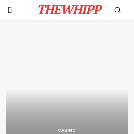
THEWHIPP
CASINO