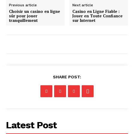
Previous article
Next article
Choisir un casino en ligne
Casino en Ligne Fiable :
sûr pour jouer
Jouer en Toute Confiance
tranquillement
sur Internet
SHARE POST:
Latest Post