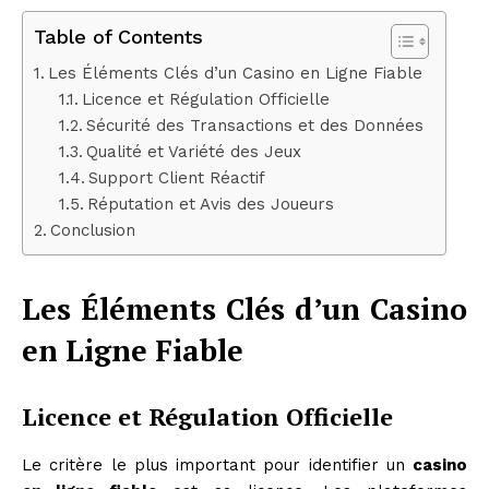
Table of Contents
Les Éléments Clés d’un Casino en Ligne Fiable
Licence et Régulation Officielle
Sécurité des Transactions et des Données
Qualité et Variété des Jeux
Support Client Réactif
Réputation et Avis des Joueurs
Conclusion
Les Éléments Clés d’un Casino
en Ligne Fiable
Licence et Régulation Officielle
Le critère le plus important pour identifier un
casino